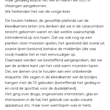
Maar gelukkig klopte het wel en waren we toch in
Vlissingen aangekomen.
We herkenden het van de vorige keer.
De houten hekken, de gewelfde plafonds van de
kleedkamers lieten ons denken dat we in de catacomben
terecht gekomen waren en dat werkte waarschijnlijk
intimiderend op ons team. Dat we ook nog op een
planken vloer moesten spelen, het speelveld dat overal uit
zwarte lijnen bestond, behalve de middenlijn (die was
rood) maakte het er niet eenvoudiger op.
Daarnaast werden we bestraffend aangesproken, dat we
aan de andere kant van het veld warm moesten lopen.
Oei, we dienen ons te houden aan een onbekende
etiquette. We zagen in de kleedkamer wel de bordjes
hangen met de 10 geboden (betreffende het gedrag in
en rond de sporthal, voor de duidelijkheid).
Het ging over drugs, ongewenste intimiteiten, glas en
etenswaren in de hal, het gebruik van audio-visuele
apparatuur etc. maar over warmlopen was er niets