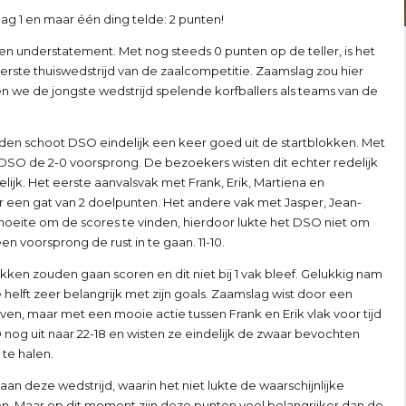
g 1 en maar één ding telde: 2 punten!
en understatement. Met nog steeds 0 punten op de teller, is het
eerste thuiswedstrijd van de zaalcompetitie. Zaamslag zou hier
we de jongste wedstrijd spelende korfballers als teams van de
jden schoot DSO eindelijk een keer goed uit de startblokken. Met
 DSO de 2-0 voorsprong. De bezoekers wisten dit echter redelijk
ijk. Het eerste aanvalsvak met Frank, Erik, Martiena en
een gat van 2 doelpunten. Het andere vak met Jasper, Jean-
moeite om de scores te vinden, hierdoor lukte het DSO niet om
 voorsprong de rust in te gaan. 11-10.
kken zouden gaan scoren en dit niet bij 1 vak bleef. Gelukkig nam
helft zeer belangrijk met zijn goals. Zaamslag wist door een
jven, maar met een mooie actie tussen Frank en Erik vlak voor tijd
 nog uit naar 22-18 en wisten ze eindelijk de zwaar bevochten
te halen.
aan deze wedstrijd, waarin het niet lukte de waarschijnlijke
n. Maar op dit moment zijn deze punten veel belangrijker dan de