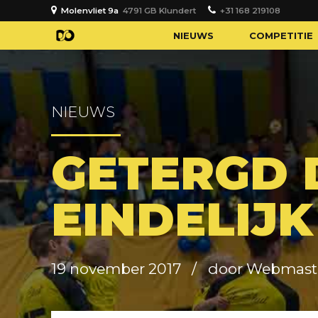
Molenvliet 9a
4791 GB Klundert
+31 168 219108
NIEUWS
COMPETITIE
NIEUWS
GETERGD 
EINDELIJK
19 november 2017
door Webmast