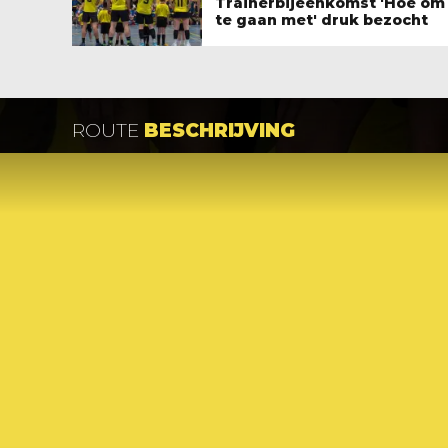
Trainerbijeenkomst 'Hoe om
te gaan met' druk bezocht
ROUTE
BESCHRIJVING