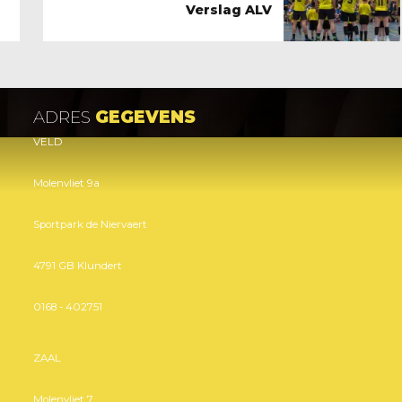
Verslag ALV
ADRES
GEGEVENS
VELD
Molenvliet 9a
Sportpark de Niervaert
4791 GB Klundert
0168 - 402751
ZAAL
Molenvliet 7