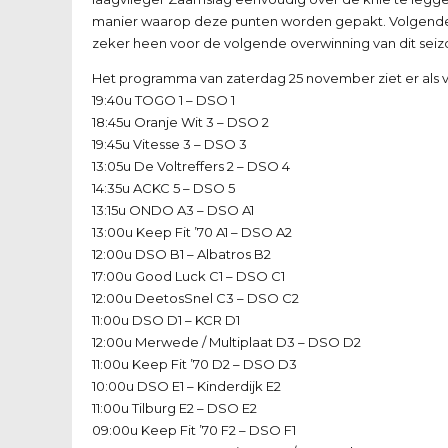
manier waarop deze punten worden gepakt. Volgende
zeker heen voor de volgende overwinning van dit seiz
Het programma van zaterdag 25 november ziet er als vo
19:40u TOGO 1 – DSO 1
18:45u Oranje Wit 3 – DSO 2
19:45u Vitesse 3 – DSO 3
13:05u De Voltreffers 2 – DSO 4
14:35u ACKC 5 – DSO 5
13:15u ONDO A3 – DSO A1
13:00u Keep Fit ’70 A1 – DSO A2
12:00u DSO B1 – Albatros B2
17:00u Good Luck C1 – DSO C1
12:00u DeetosSnel C3 – DSO C2
11:00u DSO D1 – KCR D1
12:00u Merwede / Multiplaat D3 – DSO D2
11:00u Keep Fit ’70 D2 – DSO D3
10:00u DSO E1 – Kinderdijk E2
11:00u Tilburg E2 – DSO E2
09:00u Keep Fit ’70 F2 – DSO F1