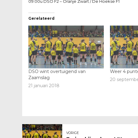
09:00u DSO F2 – Oranje Zwart / De Hoekse F1
Gerelateerd
DSO wint overtuigend van
Weer 4 punte
Zaamslag
20 septembe
21 januari 2018
VORIGE