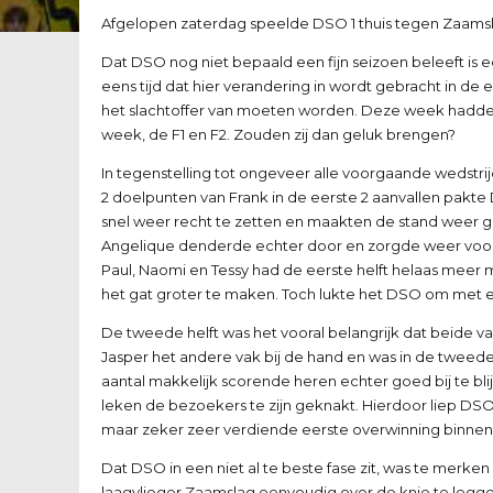
Afgelopen zaterdag speelde DSO 1 thuis tegen Zaamsla
Dat DSO nog niet bepaald een fijn seizoen beleeft is e
eens tijd dat hier verandering in wordt gebracht in de 
het slachtoffer van moeten worden. Deze week hadden 
week, de F1 en F2. Zouden zij dan geluk brengen?
In tegenstelling tot ongeveer alle voorgaande wedstri
2 doelpunten van Frank in de eerste 2 aanvallen pakte
snel weer recht te zetten en maakten de stand weer gel
Angelique denderde echter door en zorgde weer voor 
Paul, Naomi en Tessy had de eerste helft helaas meer 
het gat groter te maken. Toch lukte het DSO om met een
De tweede helft was het vooral belangrijk dat beide va
Jasper het andere vak bij de hand en was in de tweede 
aantal makkelijk scorende heren echter goed bij te bli
leken de bezoekers te zijn geknakt. Hierdoor liep DSO
maar zeker zeer verdiende eerste overwinning binnen 
Dat DSO in een niet al te beste fase zit, was te merken 
laagvlieger Zaamslag eenvoudig over de knie te legge