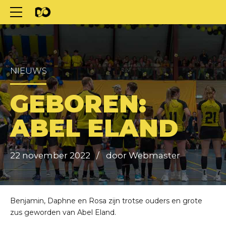
NIEUWS
GEBOREN:
ABEL ELAND
22 november 2022
door Webmaster
Benjamin, Daphne en Rosa zijn trotse ouders en grote
zus geworden van Abel Eland.