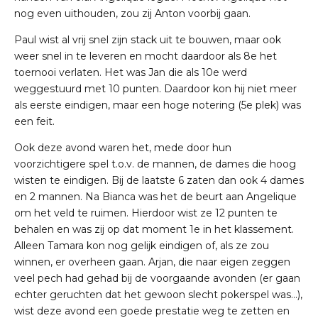
nog even uithouden, zou zij Anton voorbij gaan.
Paul wist al vrij snel zijn stack uit te bouwen, maar ook
weer snel in te leveren en mocht daardoor als 8e het
toernooi verlaten. Het was Jan die als 10e werd
weggestuurd met 10 punten. Daardoor kon hij niet meer
als eerste eindigen, maar een hoge notering (5e plek) was
een feit.
Ook deze avond waren het, mede door hun
voorzichtigere spel t.o.v. de mannen, de dames die hoog
wisten te eindigen. Bij de laatste 6 zaten dan ook 4 dames
en 2 mannen. Na Bianca was het de beurt aan Angelique
om het veld te ruimen. Hierdoor wist ze 12 punten te
behalen en was zij op dat moment 1e in het klassement.
Alleen Tamara kon nog gelijk eindigen of, als ze zou
winnen, er overheen gaan. Arjan, die naar eigen zeggen
veel pech had gehad bij de voorgaande avonden (er gaan
echter geruchten dat het gewoon slecht pokerspel was…),
wist deze avond een goede prestatie weg te zetten en