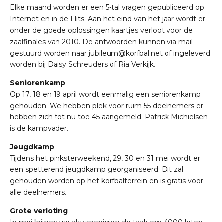
Elke maand worden er een 5-tal vragen gepubliceerd op
Internet en in de Flits. Aan het eind van het jaar wordt er
onder de goede oplossingen kaartjes verloot voor de
zaalfinales van 2010. De antwoorden kunnen via mail
gestuurd worden naar jubileum@korfbal.net of ingeleverd
worden bij Daisy Schreuders of Ria Verkijk.
Seniorenkamp
Op 17, 18 en 19 april wordt eenmalig een seniorenkamp
gehouden. We hebben plek voor ruim 55 deelnemers er
hebben zich tot nu toe 45 aangemeld. Patrick Michielsen
is de kampvader.
Jeugdkamp
Tijdens het pinksterweekend, 29, 30 en 31 mei wordt er
een spetterend jeugdkamp georganiseerd. Dit zal
gehouden worden op het korfbalterrein en is gratis voor
alle deelnemers.
Grote verloting
In mei krijgen we als vereniging de taak om 4000 loten