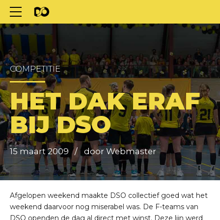
COMPETITIE
HET DAK ERAF
BIJ DSO
15 maart 2009
door Webmaster
Afgelopen weekend maakte DSO collectief goed wat het
weekend daarvoor nog miserabel was. De F-teams van
DSO openden de dag al direct met winst. Deze lijn werd