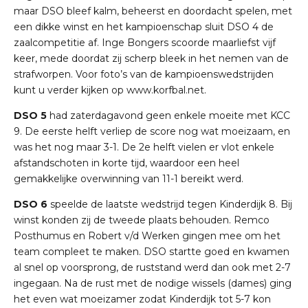
maar DSO bleef kalm, beheerst en doordacht spelen, met
een dikke winst en het kampioenschap sluit DSO 4 de
zaalcompetitie af. Inge Bongers scoorde maarliefst vijf
keer, mede doordat zij scherp bleek in het nemen van de
strafworpen. Voor foto’s van de kampioenswedstrijden
kunt u verder kijken op www.korfbal.net.
DSO 5
had zaterdagavond geen enkele moeite met KCC
9. De eerste helft verliep de score nog wat moeizaam, en
was het nog maar 3-1. De 2e helft vielen er vlot enkele
afstandschoten in korte tijd, waardoor een heel
gemakkelijke overwinning van 11-1 bereikt werd.
DSO 6
speelde de laatste wedstrijd tegen Kinderdijk 8. Bij
winst konden zij de tweede plaats behouden. Remco
Posthumus en Robert v/d Werken gingen mee om het
team compleet te maken. DSO startte goed en kwamen
al snel op voorsprong, de ruststand werd dan ook met 2-7
ingegaan. Na de rust met de nodige wissels (dames) ging
het even wat moeizamer zodat Kinderdijk tot 5-7 kon