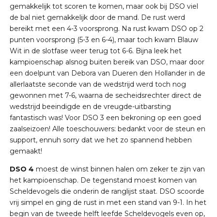
gemakkelijk tot scoren te komen, maar ook bij DSO viel
de bal niet gemakkelijk door de mand. De rust werd
bereikt met een 4-3 voorsprong. Na rust kwam DSO op 2
punten voorsprong (5-3 en 6-4), maar toch kwam Blauw
Wit in de slotfase weer terug tot 6-6. Bijna leek het
kampioenschap alsnog buiten bereik van DSO, maar door
een doelpunt van Debora van Dueren den Hollander in de
allerlaatste seconde van de wedstrijd werd toch nog
gewonnen met 7-6, waarna de secheidsrechter direct de
wedstrijd beeindigde en de vreugde-uitbarsting
fantastisch was! Voor DSO 3 een bekroning op een goed
zaalseizoen! Alle toeschouwers: bedankt voor de steun en
support, ennuh sorry dat we het zo spannend hebben
gemaakt!
DSO 4
moest de winst binnen halen om zeker te zijn van
het kampioenschap. De tegenstand moest komen van
Scheldevogels die onderin de ranglijst staat. DSO scoorde
vrij simpel en ging de rust in met een stand van 9-1. In het
begin van de tweede helft leefde Scheldevogels even op,