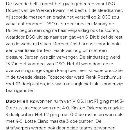
De tweede helft moest het gaan gebeuren voor DSO.
Robert van de Werken kwam het best uit de kleedkamer,
hij scoorde meteen en bracht het verschil op 2. OJC zou
vanaf dat moment DSO niet meer inhalen. Mandy de
Ruiter begon een dag na haar verjaardag ook te scoren,
waardoor DSO uitliep naar een gat van 6. Dit bleef de rest
van de wedstrijd staan. Remco Posthumus scoorde ook
een paar fraaie treffers. Frank viel nog uit met een
blessure, Jeroen was zijn vervanger. De einduitslag werd
13-7 in het voordeel van DSO. Het A1 werd door deze
overwinning ongeslagen kampioen, een knappe prestatie
in de tweede klasse. Topscoorder werd Frank Posthumus
met 63 doelpunten, iets wat natuurlijk niet lukt zonder zijn
teamgenoten.
DSO F1 en F2
wonnen ruim van VIOS. Het F1 ging met 3-
0 de rust in, maar won met 4-0. Kirsten Dalemans maakte
3 doelpunten. Het F2 ging met 0-0 de rust in en won ook
met 4-0. Lotte Eland maakte 3 doelpunten. De
strafworpen werden ook door beide teams gewonnen.