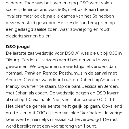
naderen. Toen was het over en ging DSO weer volop
scoren, de eindstand was 6-18, met dank aan beide
invallers maar ook bijna alle dames van het 6e hebben
deze wedstrijd gescoord. Het zesde kan terug zien op
een geslaagd zaalseizoen, waar zowel jong en “oud”
plezierig samen ballen.
DSO jeugd
De laatste zaalwedstrijd voor DSO A1 was die uit bij OJC in
Tilburg. Eerder dit seizoen werd hier eenvoudig van
gewonnen. We begonnen de wedstrijd iets anders dan
normaal. Frank en Remco Posthumus in de aanval met
Anita en Caroline, waardoor Luuk en Robert bij Anouk en
Mandy kwamen te staan. Op de bank Jessica en Jeroen,
met Johan als coach. De wedstrijd begon en DSO kwam
al snel op 1-0 via Frank. Niet veel later scoorde OJC, 1-1.
Het bleef de gehele eerste helft gelijk op gaan. Opvallend
om te zien dat OJC dit keer wel bleef korfballen, de vorige
keer werd er namelijk massaal achterverdedigd. De rust
werd bereikt met een voorsprong van 1 punt.