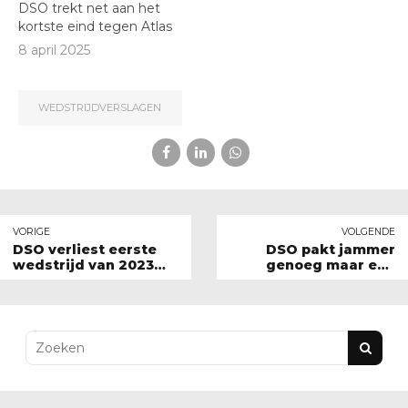
DSO trekt net aan het
kortste eind tegen Atlas
8 april 2025
WEDSTRIJDVERSLAGEN
VORIGE
VOLGENDE
DSO verliest eerste
DSO pakt jammer
wedstrijd van 2023
genoeg maar een
van ACKC
punt tegen Korbatjo