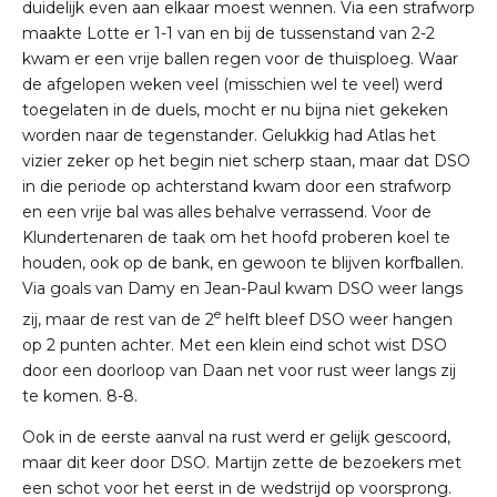
duidelijk even aan elkaar moest wennen. Via een strafworp
maakte Lotte er 1-1 van en bij de tussenstand van 2-2
kwam er een vrije ballen regen voor de thuisploeg. Waar
de afgelopen weken veel (misschien wel te veel) werd
toegelaten in de duels, mocht er nu bijna niet gekeken
worden naar de tegenstander. Gelukkig had Atlas het
vizier zeker op het begin niet scherp staan, maar dat DSO
in die periode op achterstand kwam door een strafworp
en een vrije bal was alles behalve verrassend. Voor de
Klundertenaren de taak om het hoofd proberen koel te
houden, ook op de bank, en gewoon te blijven korfballen.
Via goals van Damy en Jean-Paul kwam DSO weer langs
e
zij, maar de rest van de 2
helft bleef DSO weer hangen
op 2 punten achter. Met een klein eind schot wist DSO
door een doorloop van Daan net voor rust weer langs zij
te komen. 8-8.
Ook in de eerste aanval na rust werd er gelijk gescoord,
maar dit keer door DSO. Martijn zette de bezoekers met
een schot voor het eerst in de wedstrijd op voorsprong.