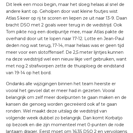
Dit leek een mooi begin, maar het sloeg helaas al snel de
andere kant op. Geholpen door wat kleine foutjes wist
Atlas 5 keer op rij te scoren en liepen ze uit naar 13-9. Daan
bracht DSO met 2 goals weer terug in de wedstrijd. Ook
Tom pikte nog een doelpuntje mee, maar Atlas pakte de
overhand door uit te lopen naar 17-12. Lotte en Jean-Paul
deden nog wat terug, 17-14, maar helaas was er geen tijd
meer voor een slotoffensief. De 2,5 meter lijntjes kunnen
na deze wedstrijd wel een nieuw likje verf gebruiken, want
met nog 2 strafworpen zette de thuisploeg de eindstand
van 19-14 op het bord.
Ondanks alle wijzigingen binnen het team heerste er
vooral het gevoel dat er meer had in gezeten. Vooral
belangrijk om zelf meer doelpunten te gaan maken en de
kansen die genoeg worden gecreëerd ook af te gaan
ronden. Wel maakt deze uitslag de wedstrijd van
volgende week dubbel zo belangrijk. Dan komt Korbatjo
op bezoek en die zijn momenteel met 0-punten de rode
lantaarn drager. Eerst moet om 16:35 DSO 2 en vervolgens