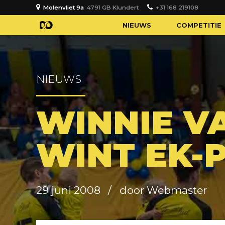
Molenvliet 9a
4791 GB Klundert
+31 168 219108
NIEUWS
COMPETITIE
NIEUWS
WINNIE V
WINT EK-
29 juni 2008
door Webmaster