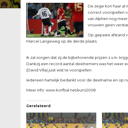
De zege kon haar al n
correct voorspellen v
van Alphen nog meer 
vrouwen geen versta
Op gepaste afstand 
Marcel Langeweg op de derde plaats.
Ik zal zorgen dat zij de bijbehorende prijzen z.s.m. kr
Dankzij een record aantal deelnemers was het weer e
(David Villa) juist wist te voorspellen.
Iedereen hartelijk bedankt voor de deelname en op n
Meer info:
www.korfbal.net/euro2008
Gerelateerd