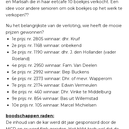
en Marlisah die in haar eetcafe 10 boekjes verkocht. Een
idee voor andere senioren om ook boekjes op het werk te
verkopen??
Nu het belangrijkste van de verloting, wie heeft de mooie
prijzen gewonnen?
1e prijs: nr. 2805 winnaar: dhr. Kruif
2e prijs: nr. 1168 winnaar: onbekend
3e prijs: nr. 1190 winnaar: dhr. J. den Hollander (vader
Roeland)
4e prijs: nr. 2950 winnaar: Fam. Van Deelen
5e prijs: nr. 2992 winnaar: Bep Buckens
6e prijs: nr. 2373 winnaar: Dhr. of mevr. Wapperom
7e prijs: nr. 2174 winnaar: Edwin Vermeulen
8e prijs: nr. 460 winnaar: Dhr. Vinke te Middelburg
9e prijs: nr. 854 winnaar: Bas uit Willemstad
10e prijs nr. 105 winnaar: Marcel Michielsen
boodschappen raden:
De inhoud van de kar werd dit jaar gesponsord door de
MCD en er werd flink geraden. Het blijkt toch wel dat de