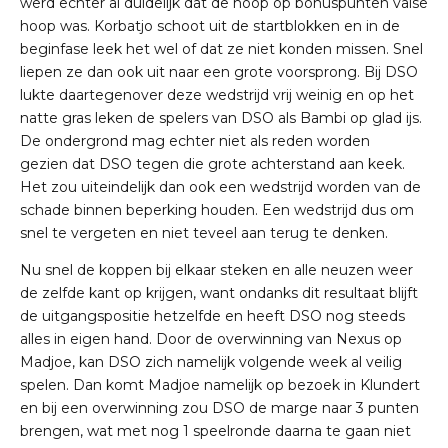
werd echter al duidelijk dat de hoop op bonuspunten valse
hoop was. Korbatjo schoot uit de startblokken en in de
beginfase leek het wel of dat ze niet konden missen. Snel
liepen ze dan ook uit naar een grote voorsprong. Bij DSO
lukte daartegenover deze wedstrijd vrij weinig en op het
natte gras leken de spelers van DSO als Bambi op glad ijs.
De ondergrond mag echter niet als reden worden
gezien dat DSO tegen die grote achterstand aan keek.
Het zou uiteindelijk dan ook een wedstrijd worden van de
schade binnen beperking houden. Een wedstrijd dus om
snel te vergeten en niet teveel aan terug te denken.
Nu snel de koppen bij elkaar steken en alle neuzen weer
de zelfde kant op krijgen, want ondanks dit resultaat blijft
de uitgangspositie hetzelfde en heeft DSO nog steeds
alles in eigen hand. Door de overwinning van Nexus op
Madjoe, kan DSO zich namelijk volgende week al veilig
spelen. Dan komt Madjoe namelijk op bezoek in Klundert
en bij een overwinning zou DSO de marge naar 3 punten
brengen, wat met nog 1 speelronde daarna te gaan niet