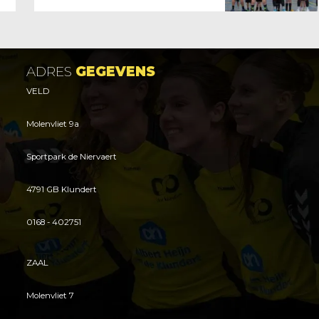
succes! (incl. foto's)
ADRES
GEGEVENS
VELD
Molenvliet 9a
Sportpark de Niervaert
4791 GB Klundert
0168 - 402751
ZAAL
Molenvliet 7