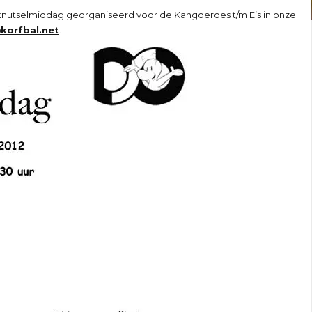
nutselmiddag georganiseerd voor de Kangoeroes t/m E’s in onze
korfbal.net
.