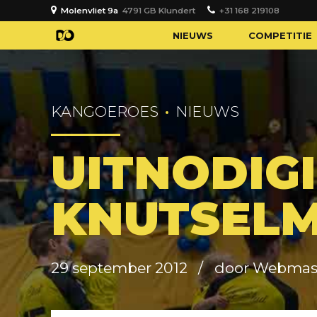
Molenvliet 9a
4791 GB Klundert
+31 168 219108
NIEUWS
COMPETITIE
KANGOEROES
NIEUWS
UITNODIG
KNUTSEL
29 september 2012
door Webmas