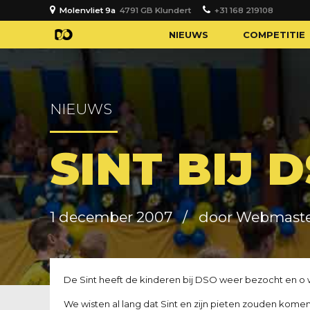
Molenvliet 9a
4791 GB Klundert
+31 168 219108
NIEUWS
COMPETITIE
NIEUWS
SINT BIJ 
1 december 2007
door Webmast
De Sint heeft de kinderen bij DSO weer bezocht en o 
We wisten al lang dat Sint en zijn pieten zouden kom