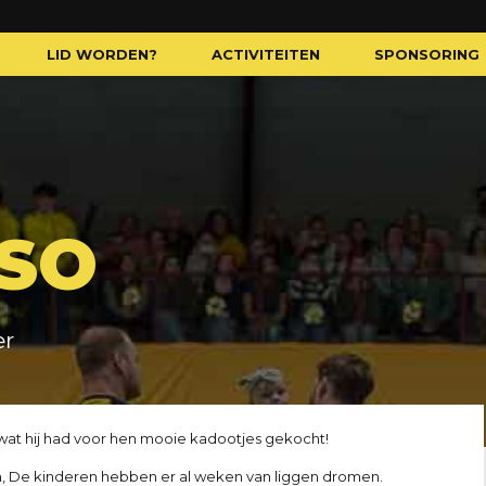
LID WORDEN?
ACTIVITEITEN
SPONSORING
DSO
er
wat hij had voor hen mooie kadootjes gekocht!
en, De kinderen hebben er al weken van liggen dromen.