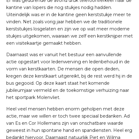
Er was gedurende de avond druk telefoonverkeer naar de
kantine van lopers die nog stukjes nodig hadden.
Uiteindelijk was er in de kantine geen kerststukje meer te
vinden. Net zoals vorig jaar hebben we de traditionele
kerststukjes losgelaten en zijn we op wat meer moderne
stukjes uitgekomen, waaraan we zelf een kerstknijper met
een visitekaartje gemaakt hebben.
Daarnaast was er vanuit het bestuur een aanvullende
actie opgestart voor ledenwerving en ledenbehoud in de
vorm van kerstkaarten. De mensen die open deden,
kregen deze kerstkaart uitgereikt, bij de rest werd hij in de
bus gegooid. Op deze kaart staat het komende
jubileumjaar vermeld en de toekomstige verhuizing naar
het sportpark Molenvliet.
Heel veel mensen hebben enorm geholpen met deze
actie, maar we willen er toch twee speciaal bedanken. Ad
van Es en Cor Hollemans zijn van onschatbare waarde
geweest in hun spontane hand en spandiensten. Heel erg
bedankt hiervoor. Daarnaast natuurlijk Piet en Wilma