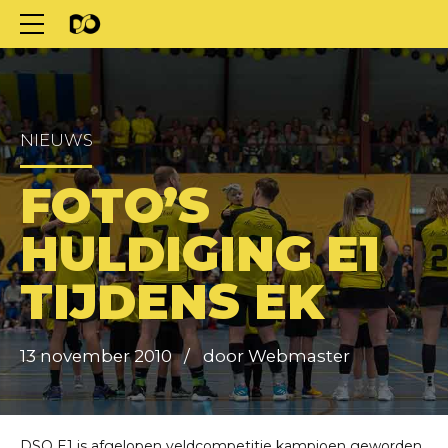
NIEUWS
FOTO’S
HULDIGING E1
TIJDENS EK
13 november 2010
door Webmaster
DSO E1 is afgelopen veldcompetitie kampioen geworden