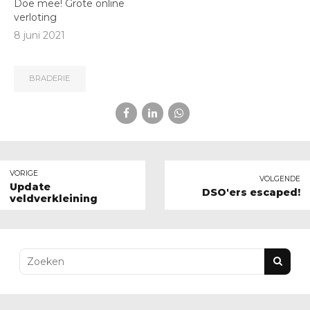
Doe mee! Grote online
verloting
8 juni 2021
BRADERIE
VORIGE
VOLGENDE
Update
DSO'ers escaped!
veldverkleining