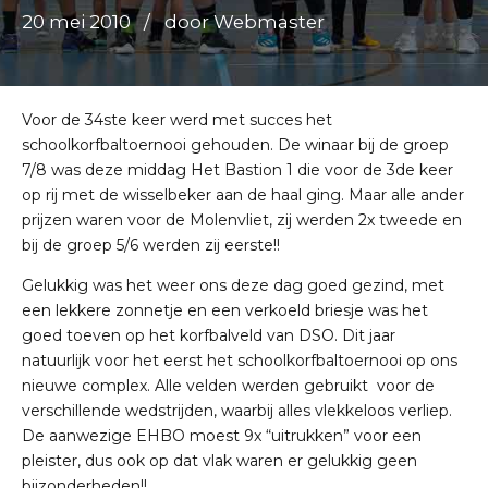
20 mei 2010
door Webmaster
Voor de 34ste keer werd met succes het
schoolkorfbaltoernooi gehouden. De winaar bij de groep
7/8 was deze middag Het Bastion 1 die voor de 3de keer
op rij met de wisselbeker aan de haal ging. Maar alle ander
prijzen waren voor de Molenvliet, zij werden 2x tweede en
bij de groep 5/6 werden zij eerste!!
Gelukkig was het weer ons deze dag goed gezind, met
een lekkere zonnetje en een verkoeld briesje was het
goed toeven op het korfbalveld van DSO. Dit jaar
natuurlijk voor het eerst het schoolkorfbaltoernooi op ons
nieuwe complex. Alle velden werden gebruikt voor de
verschillende wedstrijden, waarbij alles vlekkeloos verliep.
De aanwezige EHBO moest 9x “uitrukken” voor een
pleister, dus ook op dat vlak waren er gelukkig geen
bijzonderheden!!