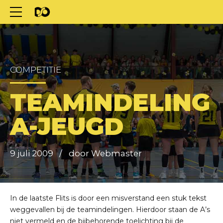
COMPETITIE
TEAMINDELING
A-JEUGD
9 juli 2009
door Webmaster
In de laatste Flits is door een misverstand een stuk tekst
weggevallen bij de teamindelingen. Hierdoor staan de A’s
niet vermeld en de bijbehorende toelichting bij de