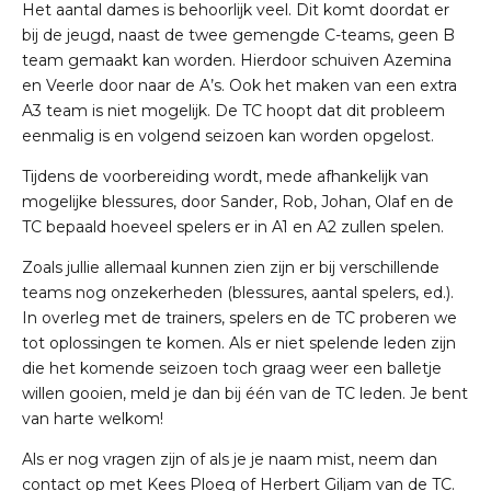
Het aantal dames is behoorlijk veel. Dit komt doordat er
bij de jeugd, naast de twee gemengde C-teams, geen B
team gemaakt kan worden. Hierdoor schuiven Azemina
en Veerle door naar de A’s. Ook het maken van een extra
A3 team is niet mogelijk. De TC hoopt dat dit probleem
eenmalig is en volgend seizoen kan worden opgelost.
Tijdens de voorbereiding wordt, mede afhankelijk van
mogelijke blessures, door Sander, Rob, Johan, Olaf en de
TC bepaald hoeveel spelers er in A1 en A2 zullen spelen.
Zoals jullie allemaal kunnen zien zijn er bij verschillende
teams nog onzekerheden (blessures, aantal spelers, ed.).
In overleg met de trainers, spelers en de TC proberen we
tot oplossingen te komen. Als er niet spelende leden zijn
die het komende seizoen toch graag weer een balletje
willen gooien, meld je dan bij één van de TC leden. Je bent
van harte welkom!
Als er nog vragen zijn of als je je naam mist, neem dan
contact op met Kees Ploeg of Herbert Giljam van de TC.