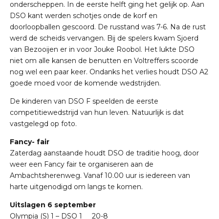
onderscheppen. In de eerste helft ging het gelijk op. Aan
DSO kant werden schotjes onde de korf en
doorloopballen gescoord. De russtand was 7-6. Na de rust
werd de scheids vervangen. Bij de spelers kwam Sjoerd
van Bezooijen er in voor Jouke Roobol. Het lukte DSO
niet om alle kansen de benutten en Voltreffers scoorde
nog wel een paar keer. Ondanks het verlies houdt DSO A2
goede moed voor de komende wedstrijden.
De kinderen van DSO F speelden de eerste
competitiewedstrijd van hun leven. Natuurlijk is dat
vastgelegd op foto.
Fancy- fair
Zaterdag aanstaande houdt DSO de traditie hoog, door
weer een Fancy fair te organiseren aan de
Ambachtsherenweg. Vanaf 10.00 uur is iedereen van
harte uitgenodigd om langs te komen.
Uitslagen 6 september
Olympia (S) 1 – DSO 1 20-8