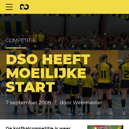
COMPETITIE
DSO HEEFT
MOEILIJKE
START
7 september 2008
door Webmaster
De korfbalcompetitie is weer