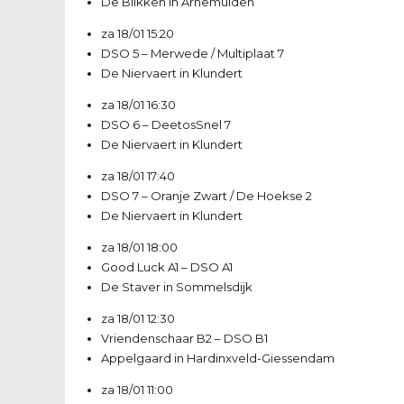
De Blikken in Arnemuiden
za 18/01
15:20
DSO 5
–
Merwede / Multiplaat 7
De Niervaert in Klundert
za 18/01
16:30
DSO 6
–
DeetosSnel 7
De Niervaert in Klundert
za 18/01
17:40
DSO 7
–
Oranje Zwart / De Hoekse 2
De Niervaert in Klundert
za 18/01
18:00
Good Luck A1
–
DSO A1
De Staver in Sommelsdijk
za 18/01
12:30
Vriendenschaar B2
–
DSO B1
Appelgaard in Hardinxveld-Giessendam
za 18/01
11:00