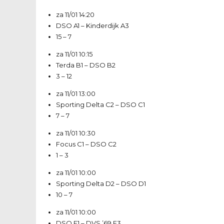
za 11/01
14:20
DSO A1
–
Kinderdijk A3
15 – 7
za 11/01
10:15
Terda B1
–
DSO B2
3 – 12
za 11/01
13:00
Sporting Delta C2
–
DSO C1
7 – 7
za 11/01
10:30
Focus C1
–
DSO C2
1 – 3
za 11/01
10:00
Sporting Delta D2
–
DSO D1
10 – 7
za 11/01
10:00
DSO E1
–
DVS ’69 E3