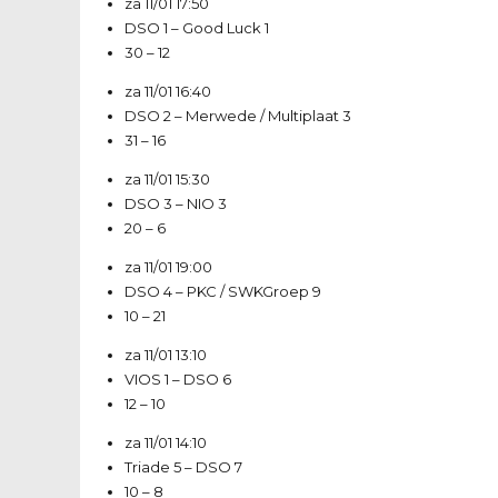
za 11/01
17:50
DSO 1
–
Good Luck 1
30 – 12
za 11/01
16:40
DSO 2
–
Merwede / Multiplaat 3
31 – 16
za 11/01
15:30
DSO 3
–
NIO 3
20 – 6
za 11/01
19:00
DSO 4
–
PKC / SWKGroep 9
10 – 21
za 11/01
13:10
VIOS 1
–
DSO 6
12 – 10
za 11/01
14:10
Triade 5
–
DSO 7
10 – 8