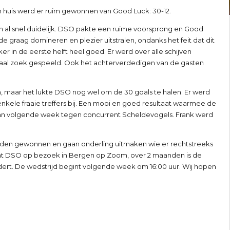
n huis werd er ruim gewonnen van Good Luck: 30-12.
al snel duidelijk. DSO pakte een ruime voorsprong en Good
e graag domineren en plezier uitstralen, ondanks het feit dat dit
r in de eerste helft heel goed. Er werd over alle schijven
aal zoek gespeeld. Ook het achterverdedigen van de gasten
 maar het lukte DSO nog wel om de 30 goals te halen. Er werd
nkele fraaie treffers bij. Een mooi en goed resultaat waarmee de
 van volgende week tegen concurrent Scheldevogels. Frank werd
jden gewonnen en gaan onderling uitmaken wie er rechtstreeks
at DSO op bezoek in Bergen op Zoom, over 2 maanden is de
ndert. De wedstrijd begint volgende week om 16:00 uur. Wij hopen