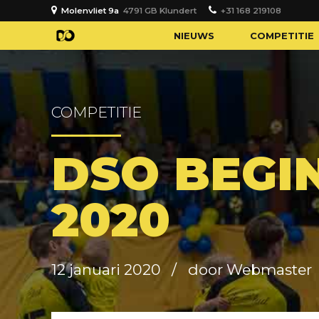
Molenvliet 9a
4791 GB Klundert
+31 168 219108
NIEUWS
COMPETITIE
COMPETITIE
DSO BEGI
2020
12 januari 2020
door Webmaster