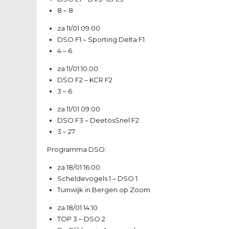
8 – 8
za 11/01
09:00
DSO F1
–
Sporting Delta F1
4 – 6
za 11/01
10:00
DSO F2
–
KCR F2
3 – 6
za 11/01
09:00
DSO F3
–
DeetosSnel F2
3 – 27
Programma DSO:
za 18/01
16:00
Scheldevogels 1
–
DSO 1
Tuinwijk in Bergen op Zoom
za 18/01
14:10
TOP 3
–
DSO 2