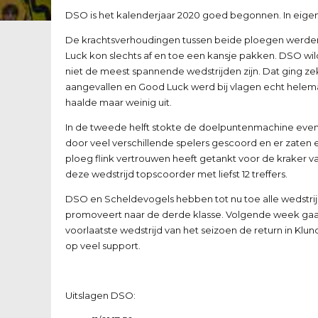
DSO is het kalenderjaar 2020 goed begonnen. In eige
De krachtsverhoudingen tussen beide ploegen werden 
Luck kon slechts af en toe een kansje pakken. DSO wild
niet de meest spannende wedstrijden zijn. Dat ging zeke
aangevallen en Good Luck werd bij vlagen echt helem
haalde maar weinig uit.
In de tweede helft stokte de doelpuntenmachine even,
door veel verschillende spelers gescoord en er zaten e
ploeg flink vertrouwen heeft getankt voor de kraker
deze wedstrijd topscoorder met liefst 12 treffers.
DSO en Scheldevogels hebben tot nu toe alle wedstri
promoveert naar de derde klasse. Volgende week ga
voorlaatste wedstrijd van het seizoen de return in Klu
op veel support.
Uitslagen DSO: