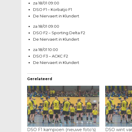
za 18/01
09:00
DSO F1
–
Korbatjo F1
De Niervaert in Klundert
za 18/01
09:00
DSO F2
–
Sporting Delta F2
De Niervaert in Klundert
za 18/01
10:00
DSO F3
–
ACKC F2
De Niervaert in Klundert
Gerelateerd
DSO F1 kampioen (nieuwe foto’s)
DSO wint va