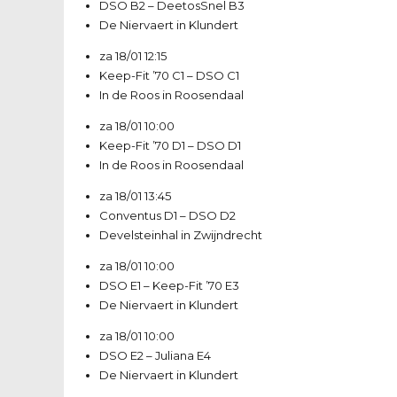
DSO B2
–
DeetosSnel B3
De Niervaert in Klundert
za 18/01
12:15
Keep-Fit ’70 C1
–
DSO C1
In de Roos in Roosendaal
za 18/01
10:00
Keep-Fit ’70 D1
–
DSO D1
In de Roos in Roosendaal
za 18/01
13:45
Conventus D1
–
DSO D2
Develsteinhal in Zwijndrecht
za 18/01
10:00
DSO E1
–
Keep-Fit ’70 E3
De Niervaert in Klundert
za 18/01
10:00
DSO E2
–
Juliana E4
De Niervaert in Klundert