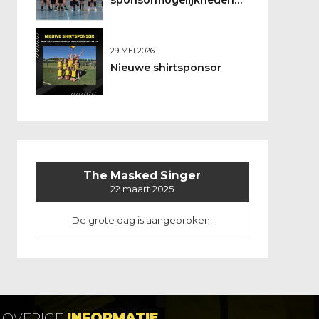
sponsormogelijkheden
bij DSO
29 MEI 2026
Nieuwe shirtsponsor
The Masked Singer
22 maart 2025
De grote dag is aangebroken.
OVERIGE
INFORMATIE