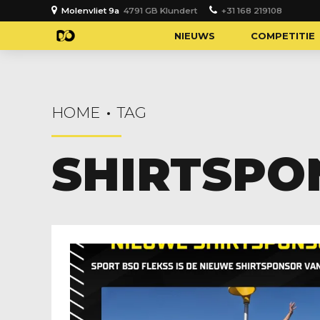
Molenvliet 9a
4791 GB Klundert
+31 168 219108
NIEUWS
COMPETITIE
HOME
TAG
SHIRTSPO