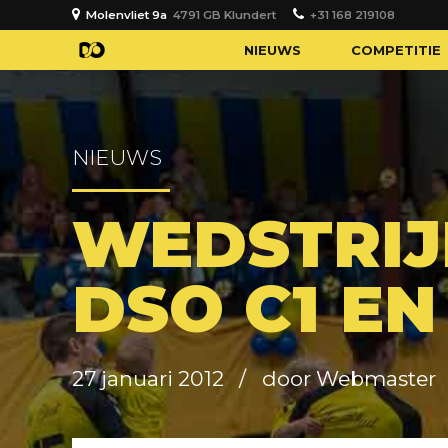
Molenvliet 9a
4791 GB Klundert
+31 168 219108
NIEUWS
COMPETITIE
NIEUWS
WEDSTRIJ
DSO C1 EN
27 januari 2012
door Webmaster