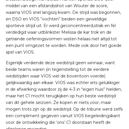
middel van een afstandsshot van Wouter de score,
waarna VIOS snel langszij kwam. De strijd was begonnen,
en DSO en VIOS “vochten” beiden een geweldige
sportieve strijd uit. Er werd geconcentreerd,strak en fel
verdedigd waar uitblinkster Melissa de kar trok en de
getrainde oefeningsvormen wisten helaas niet altijd tot
een punt omgezet te worden. Mede ook door het goede
spel van VIOS.
Eigenlijk verdiende deze wedstrijd geen winnaar, want
beide teams waren (in tegenstelling tot de eerdere
wedstrijden waar VIOS wel de boventoon voerde)
gelijkwaardig aan elkaar. VIOS was echter iets gelukkiger
in de afwerking waardoor zij de 4-3 in “eigen huis” hielden,
maar het C1 mocht terugkijken op hun beste wedstrijd
van dit gehele seizoen. Ze kopen er niets voor, maar
mogen trots zijn op de wedstrijd. Op de tribune werd zelfs
een compliment gegeven vanuit VIOS begeleidingskant
voor de ontwikkeling die ‘ons’ C1 doorstaan heeft de
afgelopen maanden.