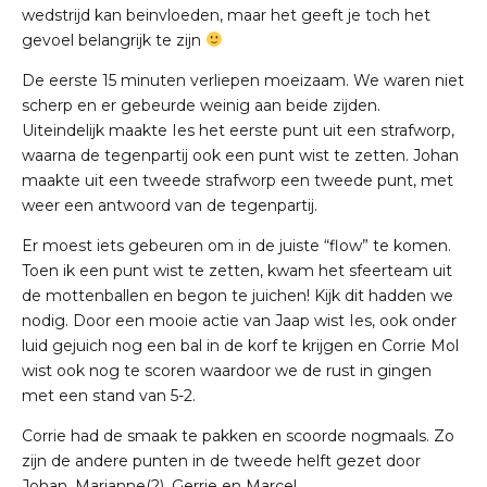
wedstrijd kan beinvloeden, maar het geeft je toch het
gevoel belangrijk te zijn
De eerste 15 minuten verliepen moeizaam. We waren niet
scherp en er gebeurde weinig aan beide zijden.
Uiteindelijk maakte Ies het eerste punt uit een strafworp,
waarna de tegenpartij ook een punt wist te zetten. Johan
maakte uit een tweede strafworp een tweede punt, met
weer een antwoord van de tegenpartij.
Er moest iets gebeuren om in de juiste “flow” te komen.
Toen ik een punt wist te zetten, kwam het sfeerteam uit
de mottenballen en begon te juichen! Kijk dit hadden we
nodig. Door een mooie actie van Jaap wist Ies, ook onder
luid gejuich nog een bal in de korf te krijgen en Corrie Mol
wist ook nog te scoren waardoor we de rust in gingen
met een stand van 5-2.
Corrie had de smaak te pakken en scoorde nogmaals. Zo
zijn de andere punten in de tweede helft gezet door
Johan, Marianne(2), Gerrie en Marcel.