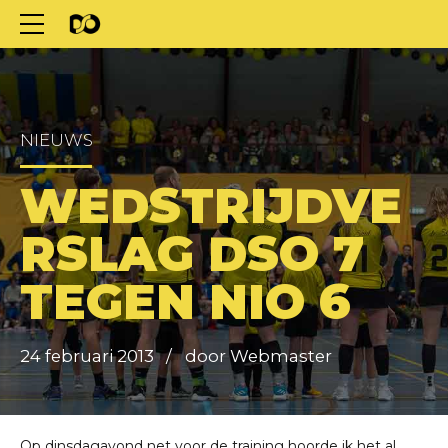
NIEUWS
WEDSTRIJDVE
RSLAG DSO 7
TEGEN NIO 6
24 februari 2013
door Webmaster
Op dinsdagavond net voor de training hoorde ik het al.