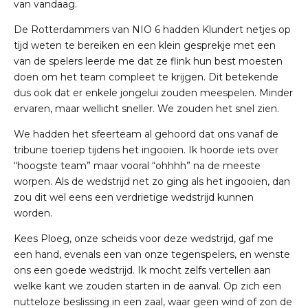
van vandaag.
De Rotterdammers van NIO 6 hadden Klundert netjes op
tijd weten te bereiken en een klein gesprekje met een
van de spelers leerde me dat ze flink hun best moesten
doen om het team compleet te krijgen. Dit betekende
dus ook dat er enkele jongelui zouden meespelen. Minder
ervaren, maar wellicht sneller. We zouden het snel zien.
We hadden het sfeerteam al gehoord dat ons vanaf de
tribune toeriep tijdens het ingooien. Ik hoorde iets over
“hoogste team” maar vooral “ohhhh” na de meeste
worpen. Als de wedstrijd net zo ging als het ingooien, dan
zou dit wel eens een verdrietige wedstrijd kunnen
worden.
Kees Ploeg, onze scheids voor deze wedstrijd, gaf me
een hand, evenals een van onze tegenspelers, en wenste
ons een goede wedstrijd. Ik mocht zelfs vertellen aan
welke kant we zouden starten in de aanval.
Op zich een
nutteloze beslissing in een zaal, waar geen wind of zon de