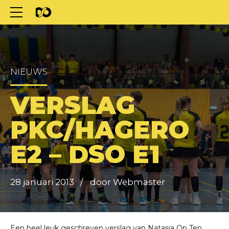
NIEUWS
VERSLAG
PKC/HAGERO
E2 – DSO E1
28 januari 2013
door Webmaster
Een heel leuk geschreven verslag van Natasja Op Ten