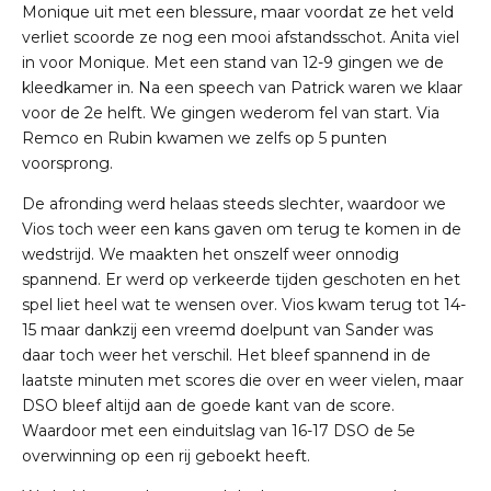
Monique uit met een blessure, maar voordat ze het veld
verliet scoorde ze nog een mooi afstandsschot. Anita viel
in voor Monique. Met een stand van 12-9 gingen we de
kleedkamer in. Na een speech van Patrick waren we klaar
voor de 2e helft. We gingen wederom fel van start. Via
Remco en Rubin kwamen we zelfs op 5 punten
voorsprong.
De afronding werd helaas steeds slechter, waardoor we
Vios toch weer een kans gaven om terug te komen in de
wedstrijd. We maakten het onszelf weer onnodig
spannend. Er werd op verkeerde tijden geschoten en het
spel liet heel wat te wensen over. Vios kwam terug tot 14-
15 maar dankzij een vreemd doelpunt van Sander was
daar toch weer het verschil. Het bleef spannend in de
laatste minuten met scores die over en weer vielen, maar
DSO bleef altijd aan de goede kant van de score.
Waardoor met een einduitslag van 16-17 DSO de 5e
overwinning op een rij geboekt heeft.