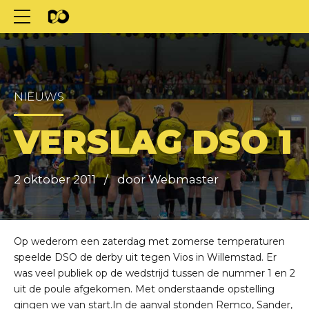
NIEUWS
VERSLAG DSO 1
2 oktober 2011
door Webmaster
Op wederom een zaterdag met zomerse temperaturen
speelde DSO de derby uit tegen Vios in Willemstad. Er
was veel publiek op de wedstrijd tussen de nummer 1 en 2
uit de poule afgekomen. Met onderstaande opstelling
gingen we van start.In de aanval stonden Remco, Sander,