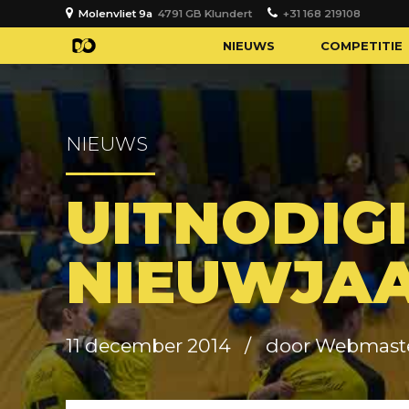
Molenvliet 9a
4791 GB Klundert
+31 168 219108
NIEUWS
COMPETITIE
NIEUWS
UITNODIG
NIEUWJAA
11 december 2014
door Webmast