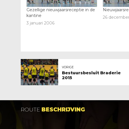
Gezellige nieuwjaarsreceptie in de
Nieuwjaarsre
kantine
26 december
3 januari 2006
VORIGE
Bestuursbesluit Braderie
2015
ROUTE
BESCHRIJVING