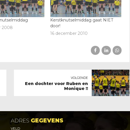
knutselmiddag
Kerstknutselmiddag gaat NIET
door!
r 2008
16 december 2010
VOLGENDE
Een dochter voor Ruben en
Monique !!
ADRES
GEGEVENS
VELD