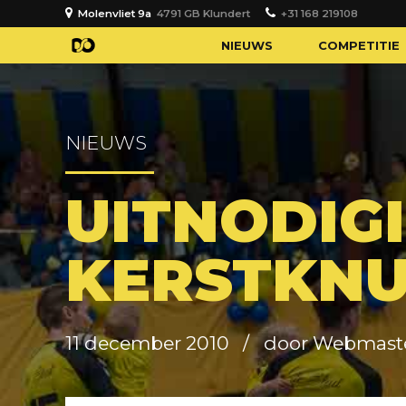
Molenvliet 9a
4791 GB Klundert
+31 168 219108
NIEUWS
COMPETITIE
NIEUWS
UITNODIG
KERSTKNU
11 december 2010
door Webmast