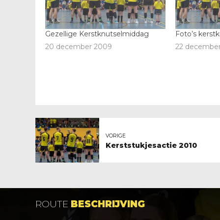
Gezellige Kerstknutselmiddag
Foto’s kerst
20 december 2009
22 decembe
VORIGE
Kerststukjesactie 2010
ROUTE
BESCHRIJVING