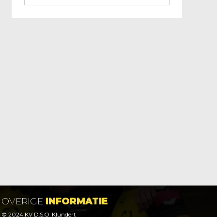
OVERIGE
INFORMATIE
© 2024 KV D.S.O. Klundert