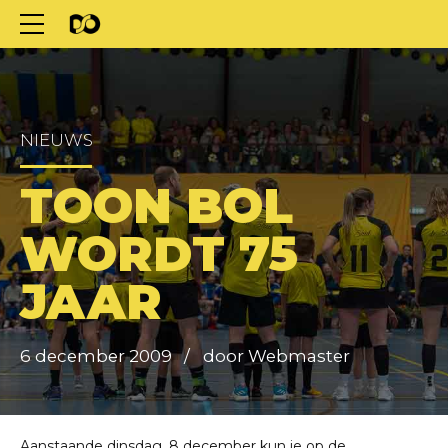
NIEUWS
TOON BOL
WORDT 75
JAAR
6 december 2009
door Webmaster
Aanstaande dinsdag, 8 december kun je op de