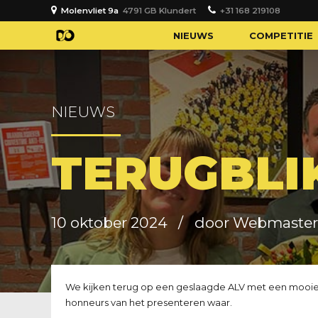
Molenvliet 9a
4791 GB Klundert
+31 168 219108
NIEUWS
COMPETITIE
NIEUWS
TERUGBLIK
10 oktober 2024
door Webmaster
We kijken terug op een geslaagde ALV met een mooie 
honneurs van het presenteren waar.