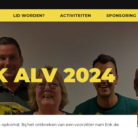
LID WORDEN?
ACTIVITEITEN
SPONSORING
 ALV 2024
opkomst. Bij het ontbreken van een voorzitter nam Erik de