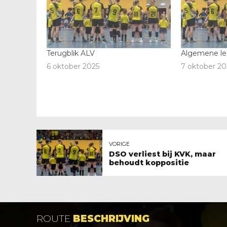
Terugblik ALV
Algemene le
6 oktober 2025
7 oktober 20
VORIGE
DSO verliest bij KVK, maar
behoudt koppositie
ROUTE
BESCHRIJVING