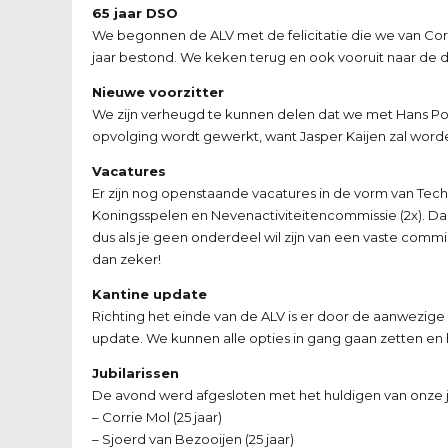
65 jaar DSO
We begonnen de ALV met de felicitatie die we van Co
jaar bestond. We keken terug en ook vooruit naar de do
Nieuwe voorzitter
We zijn verheugd te kunnen delen dat we met Hans Po
opvolging wordt gewerkt, want Jasper Kaijen zal wor
Vacatures
Er zijn nog openstaande vacatures in de vorm van Tech
Koningsspelen en Nevenactiviteitencommissie (2x). Da
dus als je geen onderdeel wil zijn van een vaste commi
dan zeker!
Kantine update
Richting het einde van de ALV is er door de aanwezige
update. We kunnen alle opties in gang gaan zetten en 
Jubilarissen
De avond werd afgesloten met het huldigen van onze ju
– Corrie Mol (25 jaar)
– Sjoerd van Bezooijen (25 jaar)