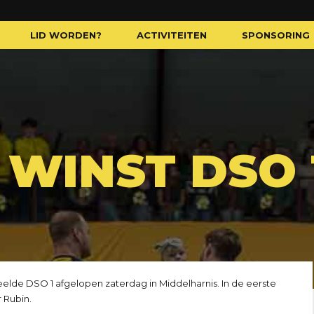
LID WORDEN?
ACTIVITEITEN
SPONSORING
 WINST DSO 
lde DSO 1 afgelopen zaterdag in Middelharnis. In de eerste
 Rubin.