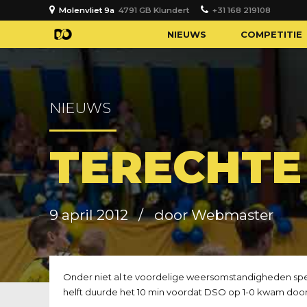
Molenvliet 9a
4791 GB Klundert
+31 168 219108
NIEUWS
COMPETITIE
NIEUWS
TERECHTE
9 april 2012
door Webmaster
Onder niet al te voordelige weersomstandigheden spee
helft duurde het 10 min voordat DSO op 1-0 kwam door