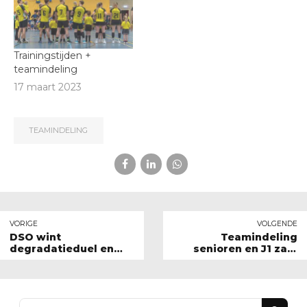
Trainingstijden +
teamindeling
17 maart 2023
TEAMINDELING
VORIGE
VOLGENDE
DSO wint
Teamindeling
degradatieduel en
senioren en J1 zaal
handhaaft in 2e
2025-2026
klasse