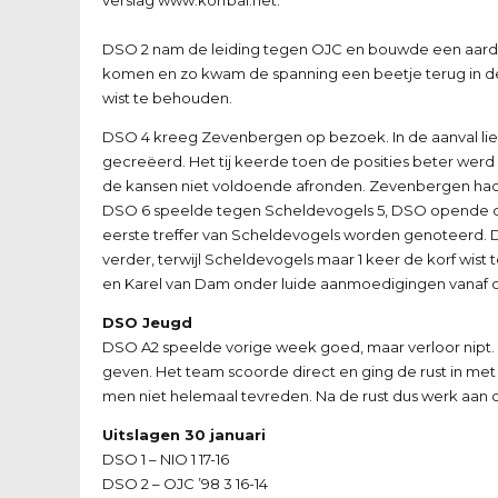
DSO 2 nam de leiding tegen OJC en bouwde een aardi
komen en zo kwam de spanning een beetje terug in de 
wist te behouden.
DSO 4 kreeg Zevenbergen op bezoek. In de aanval l
gecreëerd. Het tij keerde toen de posities beter werd
de kansen niet voldoende afronden. Zevenbergen had
DSO 6 speelde tegen Scheldevogels 5, DSO opende de
eerste treffer van Scheldevogels worden genoteerd. De 
verder, terwijl Scheldevogels maar 1 keer de korf wist
en Karel van Dam onder luide aanmoedigingen vanaf 
DSO Jeugd
DSO A2 speelde vorige week goed, maar verloor nipt.
geven. Het team scoorde direct en ging de rust in me
men niet helemaal tevreden. Na de rust dus werk aan 
Uitslagen 30 januari
DSO 1 – NIO 1 17-16
DSO 2 – OJC ’98 3 16-14