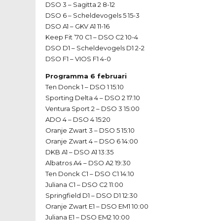
DSO 3 – Sagitta 2 8-12
DSO 6 – Scheldevogels 5 15-3
DSO A1 – GKV A1 11-16
Keep Fit ’70 C1 – DSO C2 10-4
DSO D1 – Scheldevogels D1 2-2
DSO F1 – VIOS F1 4-0
Programma 6 februari
Ten Donck 1 – DSO 1 15:10
Sporting Delta 4 – DSO 2 17:10
Ventura Sport 2 – DSO 3 15:00
ADO 4 – DSO 4 15:20
Oranje Zwart 3 – DSO 5 15:10
Oranje Zwart 4 – DSO 6 14:00
DKB A1 – DSO A1 13:35
Albatros A4 – DSO A2 19:30
Ten Donck C1 – DSO C1 14:10
Juliana C1 – DSO C2 11:00
Springfield D1 – DSO D1 12:30
Oranje Zwart E1 – DSO EM1 10:00
Juliana E1 – DSO EM2 10:00