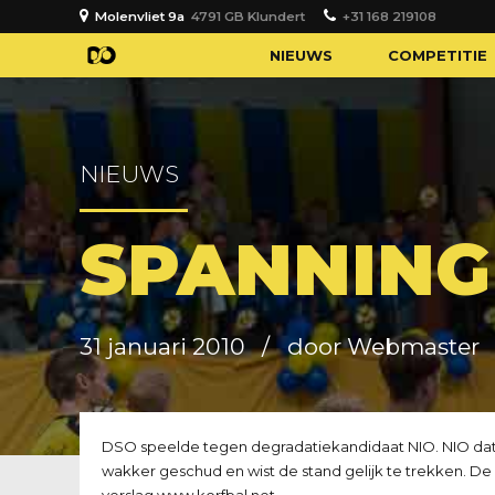
Molenvliet 9a
4791 GB Klundert
+31 168 219108
NIEUWS
COMPETITIE
NIEUWS
SPANNING
31 januari 2010
door Webmaster
DSO speelde tegen degradatiekandidaat NIO. NIO dat 
wakker geschud en wist de stand gelijk te trekken. De 
verslag
www.korfbal.net
.