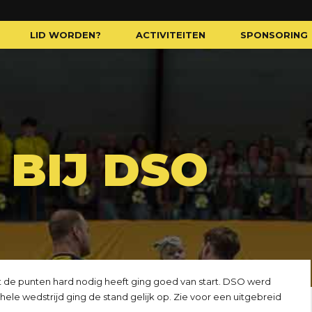
LID WORDEN?
ACTIVITEITEN
SPONSORING
 BIJ DSO
de punten hard nodig heeft ging goed van start. DSO werd
hele wedstrijd ging de stand gelijk op. Zie voor een uitgebreid