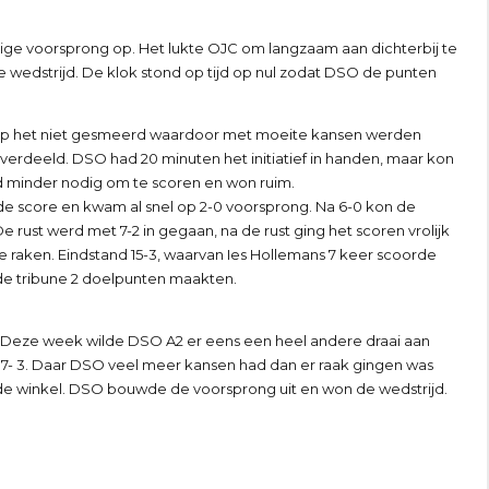
ge voorsprong op. Het lukte OJC om langzaam aan dichterbij te
wedstrijd. De klok stond op tijd op nul zodat DSO de punten
iep het niet gesmeerd waardoor met moeite kansen werden
 verdeeld. DSO had 20 minuten het initiatief in handen, maar kon
 minder nodig om te scoren en won ruim.
 score en kwam al snel op 2-0 voorsprong. Na 6-0 kon de
rust werd met 7-2 in gegaan, na de rust ging het scoren vrolijk
 te raken. Eindstand 15-3, waarvan Ies Hollemans 7 keer scoorde
de tribune 2 doelpunten maakten.
 Deze week wilde DSO A2 er eens een heel andere draai aan
t 7- 3. Daar DSO veel meer kansen had dan er raak gingen was
de winkel. DSO bouwde de voorsprong uit en won de wedstrijd.