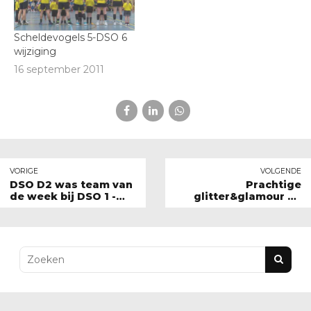
Scheldevogels 5-DSO 6
wijziging
16 september 2011
VORIGE
VOLGENDE
DSO D2 was team van
Prachtige
de week bij DSO 1 -
glitter&glamour bij
KVK 1
Glitterbal!