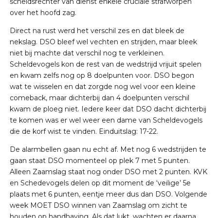
scheidsrechter van dienst enkele cruciale strafworpen
over het hoofd zag.
Direct na rust werd het verschil zes en dat bleek de
nekslag. DSO bleef wel vechten en strijden, maar bleek
niet bij machte dat verschil nog te verkleinen.
Scheldevogels kon de rest van de wedstrijd vrijuit spelen
en kwam zelfs nog op 8 doelpunten voor. DSO begon
wat te wisselen en dat zorgde nog wel voor een kleine
comeback, maar dichterbij dan 4 doelpunten verschil
kwam de ploeg niet. Iedere keer dat DSO dacht dichterbij
te komen was er wel weer een dame van Scheldevogels
die de korf wist te vinden. Einduitslag: 17-22.
De alarmbellen gaan nu echt af. Met nog 6 wedstrijden te
gaan staat DSO momenteel op plek 7 met 5 punten.
Alleen Zaamslag staat nog onder DSO met 2 punten. KVK
en Schedevogels delen op dit moment de ‘veilige’ 5e
plaats met 6 punten, eentje meer dus dan DSO. Volgende
week MOET DSO winnen van Zaamslag om zicht te
houden op handhaving. Als dat lukt, wachten er daarna