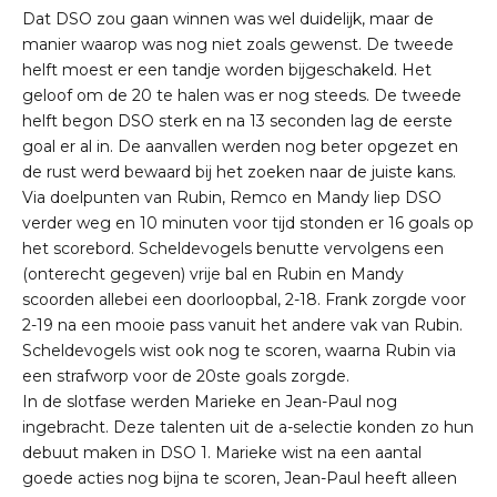
Dat DSO zou gaan winnen was wel duidelijk, maar de
manier waarop was nog niet zoals gewenst. De tweede
helft moest er een tandje worden bijgeschakeld. Het
geloof om de 20 te halen was er nog steeds. De tweede
helft begon DSO sterk en na 13 seconden lag de eerste
goal er al in. De aanvallen werden nog beter opgezet en
de rust werd bewaard bij het zoeken naar de juiste kans.
Via doelpunten van Rubin, Remco en Mandy liep DSO
verder weg en 10 minuten voor tijd stonden er 16 goals op
het scorebord. Scheldevogels benutte vervolgens een
(onterecht gegeven) vrije bal en Rubin en Mandy
scoorden allebei een doorloopbal, 2-18. Frank zorgde voor
2-19 na een mooie pass vanuit het andere vak van Rubin.
Scheldevogels wist ook nog te scoren, waarna Rubin via
een strafworp voor de 20ste goals zorgde.
In de slotfase werden Marieke en Jean-Paul nog
ingebracht. Deze talenten uit de a-selectie konden zo hun
debuut maken in DSO 1. Marieke wist na een aantal
goede acties nog bijna te scoren, Jean-Paul heeft alleen