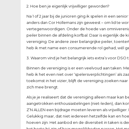
2. Hoe ben je eigenlijk vrijwilliger geworden?
Na 1 of 2 jaar bij de junioren ging ik spelen in een seni
anders dan Cor Hollemans zijn geweest – om lid te wo
vertegenwoordigen. Onder de hoede van omnivereniging 
peiler binnen de afdeling korfbal. Daar is eigenlijk de
vereniging. De andere zeer belangrijke peiler, toentert
heb ik met name een consumerende rol gehad, wél gehee
3. Waarom vind je het belangrijk iets extra’s voor DSO
Binnen de vereniging is er een veelvoud aan taken. M
heb ik het even niet over ‘spelersverplichtingen’ als
toekomst in het vizier, blijft de vereniging zoeken na
zich mee brengt.
Als je je realiseert dat de vereniging alleen maar kan
aangetrokken enthousiastelingen (niet-leden), dan kom
Z’N ALLEN een bijdrage moeten leveren als vrijwilliger
Gelukkig maar, dat niet iedereen hetzelfde kan en hoef
hoeven zijn. Het aanbod en de diversiteit in taken is 
het beste bij zijn of haar mogelijkheden passen. Het moo