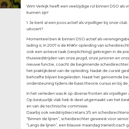
Wim Verkijk heeft een veelzijdige rol binnen DSO als vri
kunnen zijn!
1. Je bent al een poos actief als vrijwilliger bij onze c
uitvoert?
Momenteel ben ik binnen DSO actief als verenigingsb
lading is. In 2007 is de KNKV-opleiding van scheidsrec
ook een actieve taak (verplichting) gekregen in de pra
thuiswedstrijden van onze jeugd, onze junioren en onz
nieuwe functie, coacht de beginnende scheidsrechters
het praktijkdeel van de opleiding. Nadat de cursist ge
behoefte blijven begeleiden. Naast het genoemde bege
ondersteuning tijdens de basis theorie cursus en bij de j
In het verleden was ik op diverse fronten als vrijwilliger 
Op bestuurlijk vlak heb ik deel uitgemaakt van het bes
en van de technische commissie.
Daarbij ook wedstrijdsecretaris J/S en scheidsrechter
“Binnen de lijnen”, scheidsrechter geweest voor senior
“Langs de lijnen”, een blauwe maandag trainer/coach 