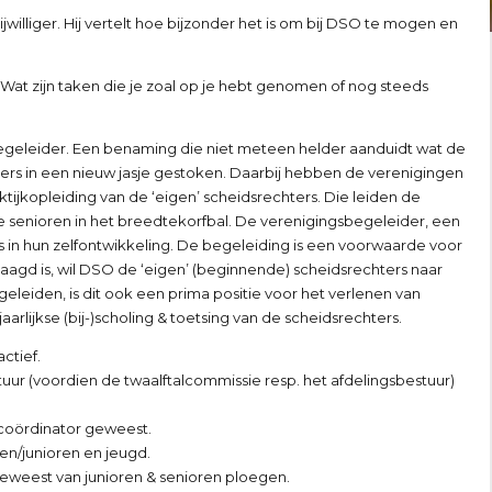
jwilliger. Hij vertelt hoe bijzonder het is om bij DSO te mogen en
lub. Wat zijn taken die je zoal op je hebt genomen of nog steeds
egeleider. Een benaming die niet meteen helder aanduidt wat de
hters in een nieuw jasje gestoken. Daarbij hebben de verenigingen
ktijkopleiding van de ‘eigen’ scheidsrechters. Die leiden de
e senioren in het breedtekorfbal. De verenigingsbegeleider, een
 in hun zelfontwikkeling. De begeleiding is een voorwaarde voor
slaagd is, wil DSO de ‘eigen’ (beginnende) scheidsrechters naar
leiden, is dit ook een prima positie voor het verlenen van
aarlijkse (bij-)scholing & toetsing van de scheidsrechters.
actief.
tuur (voordien de twaalftalcommissie resp. het afdelingsbestuur)
scoördinator geweest.
en/junioren en jeugd.
geweest van junioren & senioren ploegen.