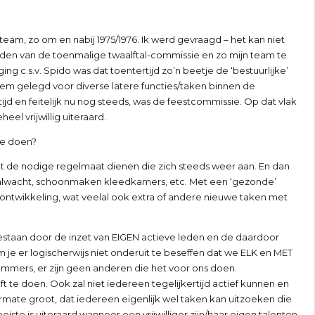
or team, zo om en nabij 1975/1976. Ik werd gevraagd – het kan niet
rden van de toenmalige twaalftal-commissie en zo mijn team te
c.s.v. Spido was dat toentertijd zo’n beetje de ‘bestuurlijke’
 kiem gelegd voor diverse latere functies/taken binnen de
ijd en feitelijk nu nog steeds, was de feestcommissie. Op dat vlak
l vrijwillig uiteraard.
 te doen?
et de nodige regelmaat dienen die zich steeds weer aan. En dan
 zaalwacht, schoonmaken kleedkamers, etc. Met een ‘gezonde’
ar ontwikkeling, wat veelal ook extra of andere nieuwe taken met
 bestaan door de inzet van EIGEN actieve leden en de daardoor
 je er logischerwijs niet onderuit te beseffen dat we ELK en MET
. Immers, er zijn geen anderen die het voor ons doen.
t te doen. Ook zal niet iedereen tegelijkertijd actief kunnen en
dermate groot, dat iedereen eigenlijk wel taken kan uitzoeken die
iste is uiteraard wanneer een vrijwilliger zijn/haar eigen talenten