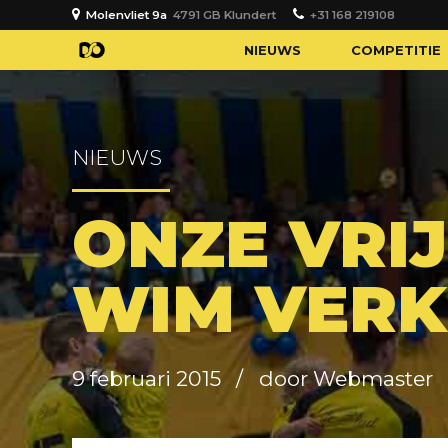
Molenvliet 9a
4791 GB Klundert
+31 168 219108
NIEUWS
COMPETITIE
NIEUWS
ONZE VRI
WIM VERK
9 februari 2015
door Webmaster