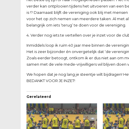
verder kan ontplooien tijdens het uitvoeren van een be
is !? Daarnaast blijft de vereniging ook blij met men
voor het op zich nemen van meerdere taken. Al met al, 
belangrijk om iets ’terug’ te doen voor de vereniging.
4. Verder nog iets te vertellen over je inzet voor de clu
Inmiddels loop ik ruim 40 jaar mee binnen de verenigin
Het is zeer bijzonder én onvergetelijk dat ‘de verenig
Zoals eerder betoogt, ontkom ik er dus niet aan om me te 
samen met de vele mede-vrijwilligers wil blijven doen 
We hopen dat je nog lang je steentje wilt bijdragen! He
BEDANKT VOOR JE INZET!
Gerelateerd