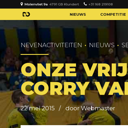
Molenvliet 9a
4791 GB Klundert
+31 168 219108
NIEUWS
COMPETITIE
NEVENACTIVITEITEN
NIEUWS
S
ONZE VRI
CORRY VA
22 mei 2015
door Webmaster