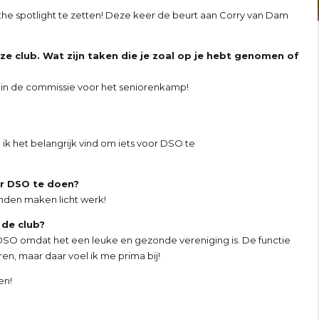
n the spotlight te zetten! Deze keer de beurt aan Corry van Dam
 onze club. Wat zijn taken die je zoal op je hebt genomen of
n in de commissie voor het seniorenkamp!
en ik het belangrijk vind om iets voor DSO te
or DSO te doen?
handen maken licht werk!
 de club?
r DSO omdat het een leuke en gezonde vereniging is. De functie
en, maar daar voel ik me prima bij!
en!