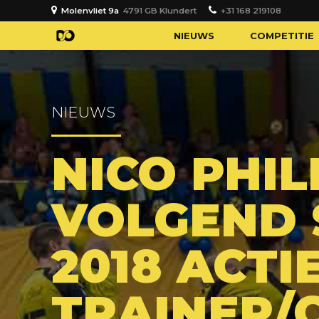
Molenvliet 9a
4791 GB Klundert
+31 168 219108
NIEUWS
COMPETITIE
NIEUWS
NICO PHI
VOLGEND S
2018 ACTI
TRAINER/