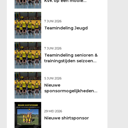
KVK op een mooie
feestdag
7 JUNI 2026
Teamindeling Jeugd
7 JUNI 2026
Teamindeling senioren &
trainingstijden seizoen
2026/2027
5 JUNI 2026
Nieuwe
sponsormogelijkheden
bij DSO
29 MEI 2026
Nieuwe shirtsponsor