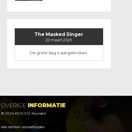
The Masked Singer
22 maart 2025
De grote dag is aangebroken.
OVERIGE
INFORMATIE
© 2024 KV D.S.O. Klundert
Alle rechten voorbehouden