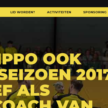
LID WORDEN?
ACTIVITEITEN
SPONSORING
LIPPO OOK
EIZOEN 201
EF ALS
COACH VAN