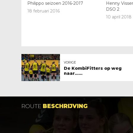
Philippo seizoen 2016-2017
Henny Visser
DSO 2
18 februari 2016
10 april 2018
VORIGE
De KombiFitters op weg
naar……
ROUTE
BESCHRIJVING