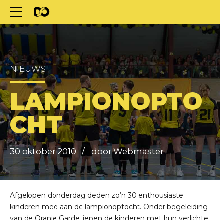
NIEUWS
LAMPIONOPTO
CHT
30 oktober 2010
door Webmaster
Afgelopen donderdag deden zo’n 30 enthousiaste
kinderen mee aan de lampionoptocht. Onder begeleiding
van de Oranje Garde liepen de kinderen met hun verlichte