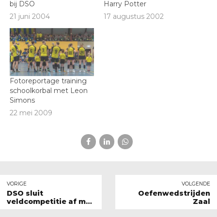
bij DSO
Harry Potter
21 juni 2004
17 augustus 2002
Fotoreportage training
schoolkorbal met Leon
Simons
22 mei 2009
VORIGE
VOLGENDE
DSO sluit
Oefenwedstrijden
veldcompetitie af met
Zaal
huldiging kampioenen