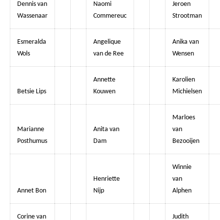
Dennis van
Naomi
Jeroen
Wassenaar
Commereuc
Strootman
Esmeralda
Angelique
Anika van
Wols
van de Ree
Wensen
Annette
Karolien
Betsie Lips
Kouwen
Michielsen
Marloes
Marianne
Anita van
van
Posthumus
Dam
Bezooijen
Winnie
Henriette
van
Annet Bon
Nijp
Alphen
Corine van
Judith