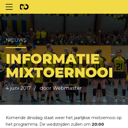
NIEUWS
INFORMATIE
MIXTOERNOOI
4 juni 2017
door Webmaster
Komende dinsdag staat weer het jaarlijkse mixtoernooi op
het programma. De wedstrijden zullen om
20:00