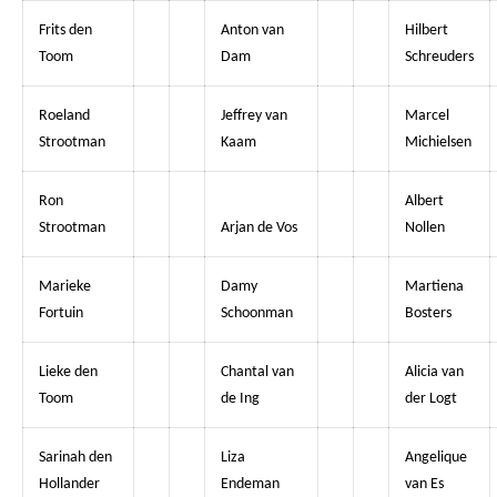
Frits den
Anton van
Hilbert
Toom
Dam
Schreuders
Roeland
Jeffrey van
Marcel
Strootman
Kaam
Michielsen
Ron
Albert
Strootman
Arjan de Vos
Nollen
Marieke
Damy
Martiena
Fortuin
Schoonman
Bosters
Lieke den
Chantal van
Alicia van
Toom
de Ing
der Logt
Sarinah den
Liza
Angelique
Hollander
Endeman
van Es