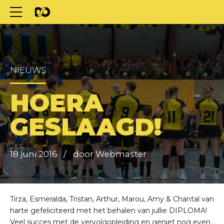
NIEUWS
HOERA
GESLAAGD!
18 juni 2016
door Webmaster
Tirza, Esmeralda, Tristan, Arthur, Marou, Amy & Chantal van
harte gefeliciteerd met het behalen van jullie DIPLOMA!
Veel succes met de vervolgopleiding en geniet nog even