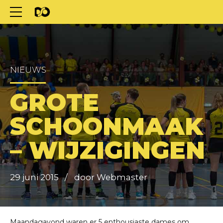
NIEUWS
GROTE
SCHOONMAAK
– WIJZIGINGEN
29 juni 2015
door Webmaster
Maandagavond waren er 5 enthousiaste dames om