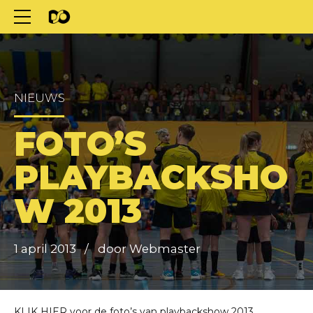
NIEUWS
FOTO’S
PLAYBACKSHO
W 2013
1 april 2013
door Webmaster
KLIK HIER
voor de foto’s van playbackshow 2013.