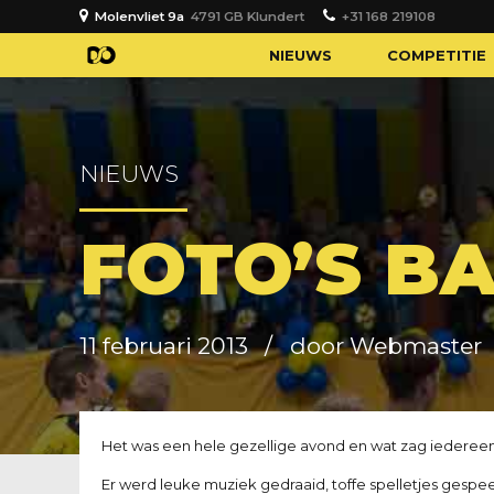
Molenvliet 9a
4791 GB Klundert
+31 168 219108
NIEUWS
COMPETITIE
NIEUWS
FOTO’S B
11 februari 2013
door Webmaster
Het was een hele gezellige avond en wat zag iedereen 
Er werd leuke muziek gedraaid, toffe spelletjes gespe