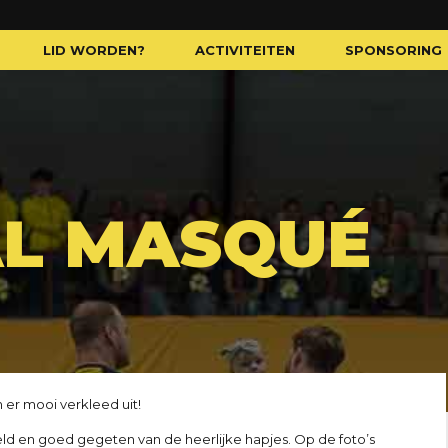
LID WORDEN?
ACTIVITEITEN
SPONSORING
AL MASQUÉ
er mooi verkleed uit!
eld en goed gegeten van de heerlijke hapjes. Op de foto’s