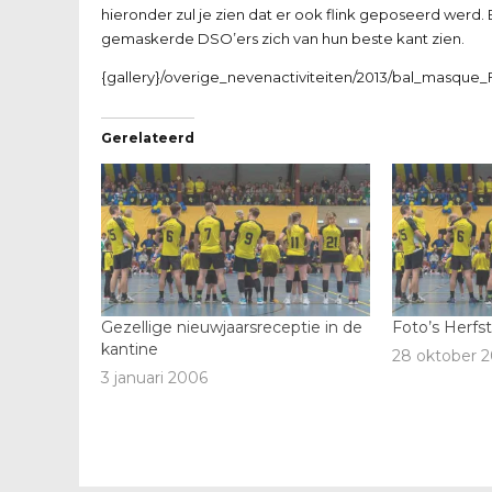
hieronder zul je zien dat er ook flink geposeerd werd
gemaskerde DSO’ers zich van hun beste kant zien.
{gallery}/overige_nevenactiviteiten/2013/bal_masque_
Gerelateerd
Gezellige nieuwjaarsreceptie in de
Foto’s Herfs
kantine
28 oktober 2
3 januari 2006