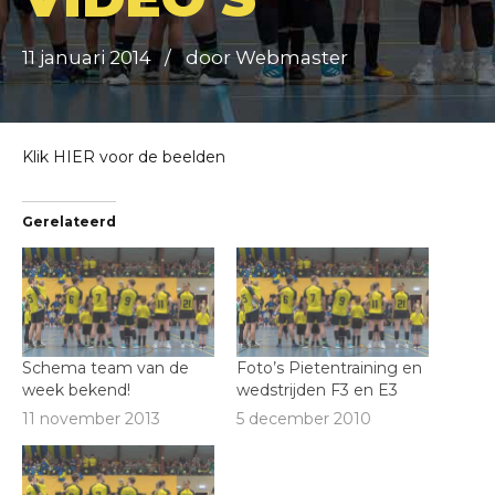
11 januari 2014
door Webmaster
Klik
HIER
voor de beelden
Gerelateerd
Schema team van de
Foto’s Pietentraining en
week bekend!
wedstrijden F3 en E3
11 november 2013
5 december 2010