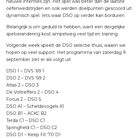
nieuwe intenties zijn. Het spel was beter dan de laatste
oefenwedstrijden en ook werden doelpunten gescoord uit
dynamisch spel. Iets waar DSO op verder kan borduren.
Belangrijk is om geduld te hebben, want een dergelijke
spelverandering kost simpelweg veel tijd en training.
Volgende week speelt de DSO selectie thuis, waarin we
hopen op veel support. Het programma van zaterdag 9
september ziet er als volgt uit
DSO 1
–
DVS ’69 1
DSO 2
–
DVS ’69 2
Atlas 2
–
DSO 3
De Voltreffers 2
–
DSO 4
Focus 2
–
DSO 5
DSO A1
–
Scheldevogels A1
DSO B1
–
ACKC B2
Terda C1
–
DSO C1
Springfield C1
–
DSO C2
DSO D1
–
Keep Fit ’70 D1