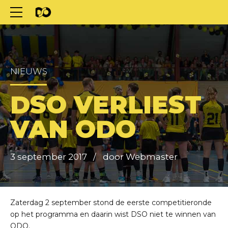
NIEUWS
DSO VERLIEST
VAN ODO
3 september 2017
door Webmaster
Zaterdag 2 september stond de eerste competitieronde
op het programma en daarin wist DSO niet te winnen van
ODO.