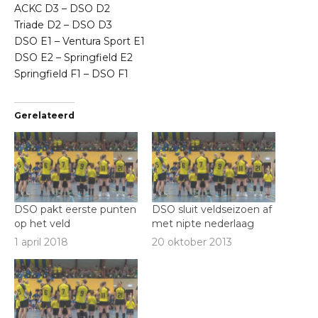
ACKC D3
–
DSO D2
Triade D2
–
DSO D3
DSO E1
–
Ventura Sport E1
DSO E2
–
Springfield E2
Springfield F1
–
DSO F1
Gerelateerd
DSO pakt eerste punten
DSO sluit veldseizoen af
op het veld
met nipte nederlaag
1 april 2018
20 oktober 2013