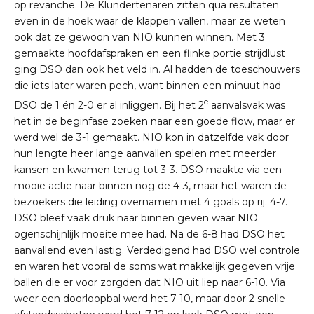
op revanche. De Klundertenaren zitten qua resultaten
even in de hoek waar de klappen vallen, maar ze weten
ook dat ze gewoon van NIO kunnen winnen. Met 3
gemaakte hoofdafspraken en een flinke portie strijdlust
ging DSO dan ook het veld in. Al hadden de toeschouwers
die iets later waren pech, want binnen een minuut had
e
DSO de 1 én 2-0 er al inliggen. Bij het 2
aanvalsvak was
het in de beginfase zoeken naar een goede flow, maar er
werd wel de 3-1 gemaakt. NIO kon in datzelfde vak door
hun lengte heer lange aanvallen spelen met meerder
kansen en kwamen terug tot 3-3. DSO maakte via een
mooie actie naar binnen nog de 4-3, maar het waren de
bezoekers die leiding overnamen met 4 goals op rij. 4-7.
DSO bleef vaak druk naar binnen geven waar NIO
ogenschijnlijk moeite mee had. Na de 6-8 had DSO het
aanvallend even lastig. Verdedigend had DSO wel controle
en waren het vooral de soms wat makkelijk gegeven vrije
ballen die er voor zorgden dat NIO uit liep naar 6-10. Via
weer een doorloopbal werd het 7-10, maar door 2 snelle