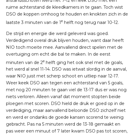
afstandsschoten werd het 7-12 en leek DSO met een
ruime achterstand de kleedkamers in te gaan. Toch wist
DSO de koppen omhoog te houden en knokten zich in de
e
laatste 3 minuten van de 1
helft nog terug naar 10-12.
De strijd en energie die werd geleverd was goed.
Verdedigend overal druk blijven houden, want daar heeft
NIO toch moeite mee. Aanvallend direct spelen met de
overtuiging om echt die bal te maken. In de eerst
e
minuten van de 2
helft ging het ook snel met de goals,
het werd al snel 11-14. DSO was ietwat slordig in de aanval,
waar NIO juist met scherp schoot en uitliep naar 12-17.
Weer keek DSO aan tegen een achterstand van 5 goals,
met nog 20 minuten te gaan viel de 13-17 dus er was nog
niets verloren. Alleen vanaf dat moment stopten beide
ploegen met scoren. DSO hield de druk er goed op in de
verdediging, maar aanvallend beloonde DSO zichzelf niet
en werd er ondanks de goede kansen scorend te weinig
gebracht. Pas na 5 minuten werd de 13-18 gemaakt en
pas weer een minuut of 7 later kwam DSO pas tot scoren,