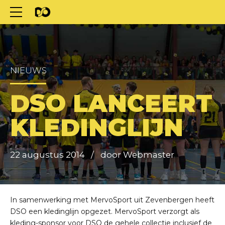
NIEUWS
DSO LANCEERT
KLEDINGLIJN
22 augustus 2014
door Webmaster
In samenwerking met MervoSport uit Zevenbergen heeft
DSO een kledinglijn opgezet. MervoSport verzorgt als
kleding-sponsor voor DSO de gehele collectie inclusief de