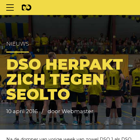
NIEUWS
DSO HERPAKT
ZICH TEGEN
SEOLTO
10 april 2016
door Webmaster
Na de domper van vorige week van zowel DSO 1 als DSO