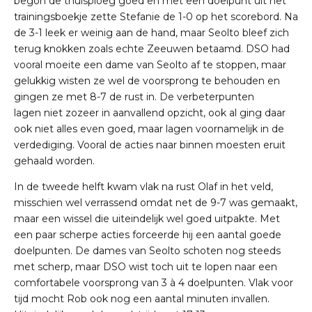
begon de thuisploeg goed en met een doelpunt uit het
trainingsboekje zette Stefanie de 1-0 op het scorebord. Na
de 3-1 leek er weinig aan de hand, maar Seolto bleef zich
terug knokken zoals echte Zeeuwen betaamd. DSO had
vooral moeite een dame van Seolto af te stoppen, maar
gelukkig wisten ze wel de voorsprong te behouden en
gingen ze met 8-7 de rust in. De verbeterpunten
lagen niet zozeer in aanvallend opzicht, ook al ging daar
ook niet alles even goed, maar lagen voornamelijk in de
verdediging. Vooral de acties naar binnen moesten eruit
gehaald worden.
In de tweede helft kwam vlak na rust Olaf in het veld,
misschien wel verrassend omdat net de 9-7 was gemaakt,
maar een wissel die uiteindelijk wel goed uitpakte. Met
een paar scherpe acties forceerde hij een aantal goede
doelpunten. De dames van Seolto schoten nog steeds
met scherp, maar DSO wist toch uit te lopen naar een
comfortabele voorsprong van 3 à 4 doelpunten. Vlak voor
tijd mocht Rob ook nog een aantal minuten invallen.