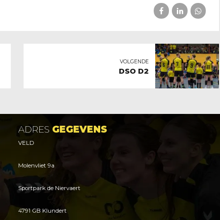
VOLGENDE
DSO D2
ADRES
GEGEVENS
VELD
Molenvliet 9a
Sportpark de Niervaert
4791 GB Klundert