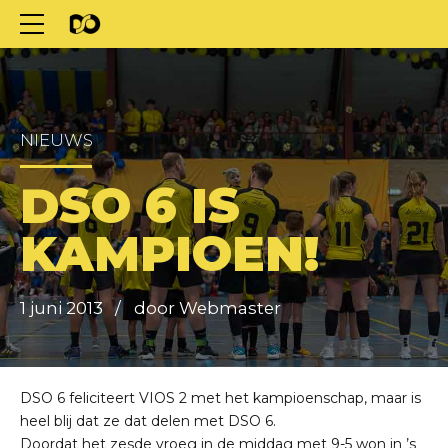
NIEUWS
DSO 6 IS
KAMPIOEN!
1 juni 2013
door Webmaster
DSO 6 feliciteert VIOS 2 met het kampioenschap, maar is
heel blij dat ze dat delen met DSO 6.
Doordat het zesde vroeg in de middag met 9-5 won in ’s